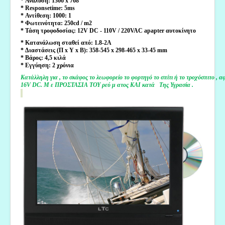
* Ανάλυση: 1366 x 768
* Responsetime: 5ms
* Αντίθεση: 1000: 1
* Φωτεινότητα: 250cd / m2
* Τάση τροφοδοσίας: 12V DC - 110V / 220VAC apapter αυτοκίνητο
* Κατανάλωση σταθεί από: 1.8-2A
* Διαστάσεις (Π x Υ x Β): 358-545 x 298-465 x 33-45 mm
* Βάρος: 4,5 κιλά
* Εγγύηση: 2 χρόνια
Κατάλληλη για
,
το σκάφος
το λεωφορείο το φορτηγό
το σπίτι ή το τροχόσπιτο
,
αφ
16V DC.
Μ
ε ΠΡΟΣΤΑΣΙΑ
ΤΟΥ ρεύ
μ
ατος ΚΑΙ κατά
Της Υγρασία
.