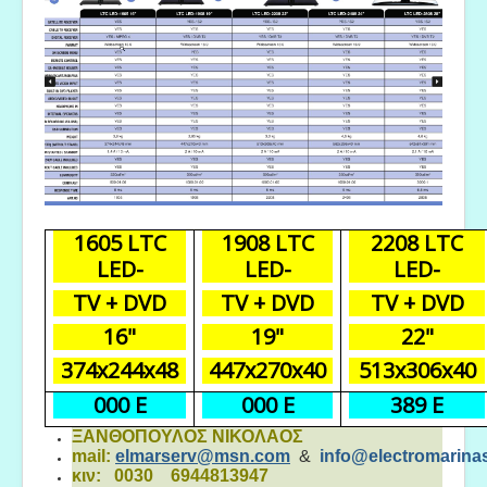
1605 LTC
1908 LTC
2208 LTC
LED-
LED-
LED-
TV + DVD
TV + DVD
TV + DVD
16"
19"
22"
374x244x48
447x270x40
513x306x40
000 Ε
000 Ε
389 Ε
ΞΑΝΘΟΠΟΥΛΟΣ ΝΙΚΟΛΑΟΣ
mail:
elmarserv@msn.com
&
info@electromarinas
κιν: 0030 6944813947