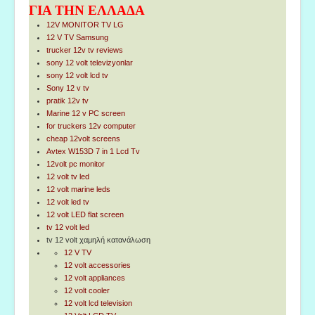
ΓΙΑ ΤΗΝ ΕΛΛΑΔΑ
12V MONITOR TV LG
12 V TV Samsung
trucker 12v tv reviews
sony 12 volt televizyonlar
sony 12 volt lcd tv
Sony 12 v tv
pratik 12v tv
Marine 12 v PC screen
for truckers 12v computer
cheap 12volt screens
Avtex W153D 7 in 1 Lcd Tv
12volt pc monitor
12 volt tv led
12 volt marine leds
12 volt led tv
12 volt LED flat screen
tv 12 volt led
tv 12 volt χαμηλή κατανάλωση
12 V TV
12 volt accessories
12 volt appliances
12 volt cooler
12 volt lcd television