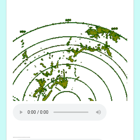
..............