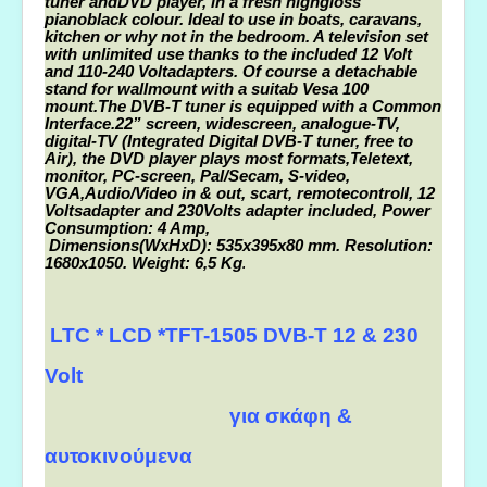
tuner andDVD player,
in a fresh highgloss
pianoblack colour. Ideal to use in boats, caravans,
kitchen or why not in the bedroom. A television set
with unlimited use thanks to the included 12 Volt
and 110-240 Voltadapters. Of course a detachable
stand for wallmount with a suitab Vesa 100
mount.
The DVB-T tuner is equipped with a Common
Interface.22” screen, widescreen, analogue-TV,
digital-TV (Integrated Digital
DVB-T tuner, free to
Air), the DVD player plays most formats,
Teletext,
monitor, PC-screen, Pal/Secam, S-video,
VGA,
Audio/Video in & out, scart, remotecontroll, 12
Voltsadapter and 230
Volts adapter included, Power
Consumption: 4 Amp,
Dimensions
(WxHxD): 535x395x80 mm. Resolution:
1680x1050. Weight: 6,5 Kg
.
LTC * LCD *TFT-1505 DVB-T 12 & 230
Volt
για σκάφη &
αυτοκινούμενα