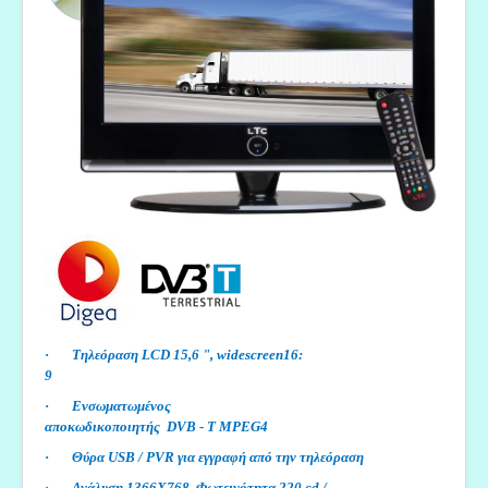
·
Τηλεόραση LCD 15,6 ", widescreen16:
9
·
Ενσωματωμένος
αποκωδικοποιητής DVB - T MPEG
·
Θύρα USB / PVR για εγγραφή από την τηλεόραση
·
Ανάλυση 1366Χ768, Φωτεινότητα 220 cd /