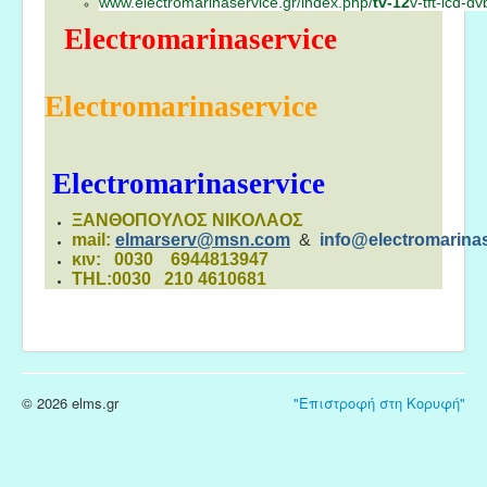
www.electromarinaservice.gr/index.php/
tv-12
v-tft-lcd-d
Electromarinaservice
Electromarinaservice
Electromarinaservice
ΞΑΝΘΟΠΟΥΛΟΣ ΝΙΚΟΛΑΟΣ
mail:
elmarserv@msn.com
&
info@electromarinas
κιν: 0030 6944813947
THL:0030 210 4610681
© 2026 elms.gr
"Επιστροφή στη Κορυφή"