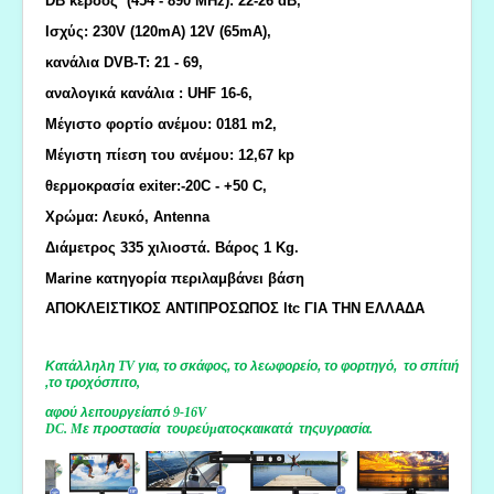
DB κέρδος (454 - 890 MHz): 22-26 dB,
Ισχύς: 230V (120mA) 12V (65mA),
κανάλια DVB-T: 21 - 69,
αναλογικά κανάλια : UHF 16-6,
Μέγιστο φορτίο ανέμου: 0181 m2,
Μέγιστη πίεση του ανέμου: 12,67 k
p
θερμοκρασία exiter:-20C - +50 C,
Χρώμα: Λευκό, Antenna
Διάμετρος 335 χιλιοστά. Βάρος 1 Kg.
Marine κατηγορία περιλαμβάνει βάση
ΑΠΟΚΛΕΙΣΤΙΚΟΣ ΑΝΤΙΠΡΟΣΩΠΟΣ ltc ΓΙΑ ΤΗΝ ΕΛΛΑΔΑ
Κατάλληλη
TV
για
,
το
σκάφος,
το
λεωφορείο,
το
φορτηγό,
το
σπίτι
ή
,
το
τροχόσπιτο
,
αφού
λειτουργεί
από
9-16V
DC.
Μ
ε
προστασία
του
ρεύ
μ
ατος
και
κατά
της
υγρασία
.