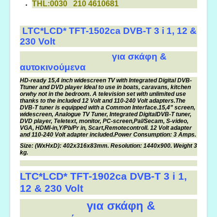
THL:0030 210 4610681
LTC*LCD* TFT-1502ca DVB-T 3 i 1, 12 &
230 Volt
για σκάφη &
αυτοκινούμενα
HD-ready 15,4 inch widescreen TV with Integrated Digital DVB-
T
tuner and DVD player Ideal to use in boats, caravans, kitchen
or
why not in the bedroom. A television set with unlimited use
thanks to the included 12 Volt and 110-240 Volt adapters.
The
DVB-T tuner is equipped with a Common Interface.15,4” screen,
widescreen, Analogue TV Tuner, Integrated Digital
DVB-T tuner,
DVD player, Teletext, monitor, PC-screen,
Pal/Secam, S-video,
VGA, HDMI-in,Y/Pb/Pr in, Scart,
Remotecontroll. 12 Volt adapter
and 110-240 Volt adapter included.
Power Consumption: 3 Amps.
Size: (WxHxD): 402x316x83mm. Resolution: 1440x900. Weight 3
kg.
LTC*LCD* TFT-1902ca DVB-T 3 i 1,
12 & 230 Volt
για σκάφη &