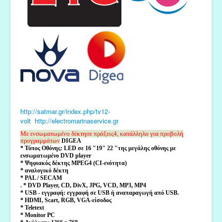
http://satmar.gr/index.php/tv12-
volt
http://electromarinaservice.gr
Με ενσωματωμένο δέκτη
σε πράξεις
4, κατάλληλο για προβολή
προγραμμάτων
DIGEA
* Τύπος Οθόνης: LED σε 16 "19" 22 "της μεγάλης οθόνης με
ενσωματωμένο DVD player
* Ψηφιακός δέκτης MPEG4 (CI-ενότητα)
* αναλογικό δέκτη
* PAL / SECAM
. * DVD Player, CD, DivX, JPG, VCD, MP3, MP4
* USB - εγγραφή: εγγραφή σε USΒ ή αναπαραγωγή από USB.
* HDMI, Scart, RGB, VGA-είσοδος
* Teletext
* Monitor PC