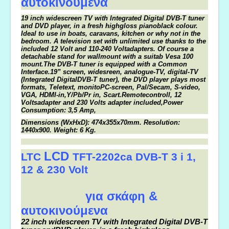
αυτοκινούμενα
19 inch
widescreen TV with Integrated Digital DVB-T tuner
and DVD player, in a fresh highgloss pianoblack colour.
Ideal to use in boats, caravans, kitchen or why not in the
bedroom. A television set with unlimited use thanks to the
included 12 Volt and 110-240 Volt
adapters. Of course a
detachable stand for wallmount with a suitab Vesa 100
mount.
The DVB-T tuner is equipped with a Common
Interface.
19”
screen, widesreen, analogue-TV, digital-TV
(Integrated Digital
DVB-T tuner), the DVD player plays most
formats, Teletext, monito
PC-screen, Pal/Secam, S-video,
VGA, HDMI-in,Y/Pb/Pr in, Scart.
Remotecontroll, 12
Voltsadapter and 230 Volts adapter included,
Power
Consumption: 3,5 Amp,
Dimensions (WxHxD): 474x355x70
mm. Resolution:
1440x900. Weight: 6 Kg.
LCD
LTC
TFT-2202ca DVB-T 3 i 1,
12 & 230 Volt
για σκάφη &
αυτοκινούμενα
22 inch
widescreen TV with Integrated Digital DVB-T