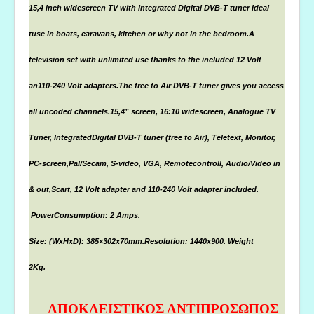
15,4 inch
widescreen TV with Integrated Digital DVB-T tuner Ideal
t
use in boats, caravans, kitchen or why not in the bedroom.A
television set with unlimited use thanks to the included 12 Volt
an110-240 Volt adapters.
The free to Air DVB-T tuner gives you access
all uncoded channels.15,4” screen, 16:10 widescreen, Analogue TV
Tuner, IntegratedDigital DVB-T tuner (free to Air), Teletext, Monitor,
PC-screen,
Pal/Secam, S-video, VGA, Remotecontroll, Audio/Video in
& out,
Scart, 12 Volt adapter and 110-240 Volt adapter included.
Power
Consumption: 2 Amps.
Size: (WxHxD): 385×302x70mm.Resolution: 1440x900. Weight
2Kg.
ΑΠΟΚΛΕΙΣΤΙΚΟΣ ΑΝΤΙΠΡΟΣΩΠΟΣ