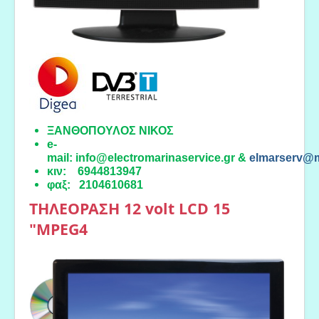
ΞΑΝΘΟΠΟΥΛΟΣ ΝΙΚΟΣ
e-
mail:
info@electromarinaservice.gr
&
elmarserv@
κιν: 6944813947
φαξ: 2104610681
ΤΗΛΕΟΡΑΣΗ 12 volt LCD 15
"MPEG4