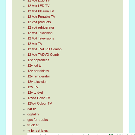
12 Volt LCD TV
12 Volt LED TV
12 Volt Plasma TV
12 Volt Portable TV
12 volt products
12 volt refrigerator
12 Volt Television
12 Volt Televisions
12 Volt TV
12 Volt TV/DVD Combo
12 Volt TVDVD Comb
12v appliances
12v lcd tv
12v portable tv
12v refrigerator
12v television
12V TV
12v tv dvd
12Volt Color TV
12Volt Colour TV
car tv
digital tv
gps for trucks
truck tv
tv for vehicles