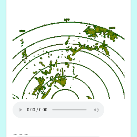
..............