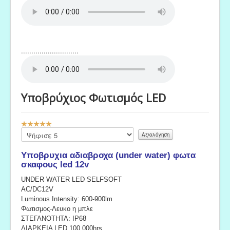
............................
Υποβρύχιος Φωτισμός LED
Αξιολόγηση
Χρήστη:
Παρακαλώ
5
/
5
αξιολογήστε
Υποβρυχια αδιαβροχα (under water) φωτα
σκαφους led 12v
UNDER WATER LED SELFSOFT
AC/DC12V
Luminous Intensity: 600-900lm
Φωτισμος-Λευκο η μπλε
ΣΤΕΓΑΝΟΤΗΤΑ: IP68
ΔΙΑΡΚΕΙΑ LED 100,000hrs