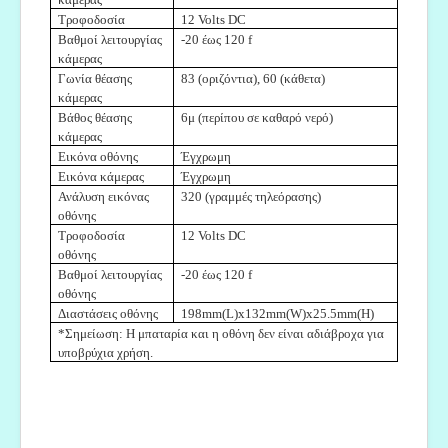
Τροφοδοσία
12 Volts DC
Βαθμοί λειτουργίας
-20 έως 120 f
κάμερας
Γωνία θέασης
83 (οριζόντια), 60 (κάθετα)
κάμερας
Βάθος θέασης
6μ (περίπου σε καθαρό νερό)
κάμερας
Εικόνα οθόνης
Έγχρωμη
Εικόνα κάμερας
Έγχρωμη
Ανάλυση εικόνας
320 (γραμμές τηλεόρασης)
οθόνης
Τροφοδοσία
12 Volts DC
οθόνης
Βαθμοί λειτουργίας
-20 έως 120 f
οθόνης
Διαστάσεις οθόνης
198mm(L)x132mm(W)x25.5mm(H)
*Σημείωση: Η μπαταρία και η οθόνη δεν είναι αδιάβροχα για
υποβρύχια χρήση.