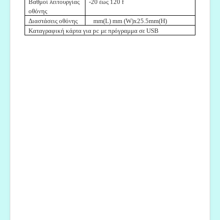
Βαθμοί λειτουργίας
-20 έως 120 f
οθόνης
Διαστάσεις οθόνης
mm(L) mm (W)x25.5mm(H)
Καταγραφική κάρτα για pc με πρόγραμμα σε USB