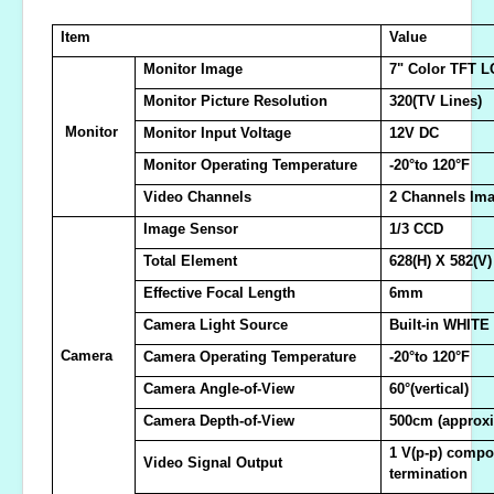
Item
Value
Monitor Image
7" Color TFT 
Monitor Picture Resolution
320(TV Lines)
Monitor
Monitor Input Voltage
12V DC
Monitor Operating Temperature
-20°to 120°F
Video Channels
2 Channels Ima
Image Sensor
1/3 CCD
Total Element
628(H) X 582(V)
Effective Focal Length
6mm
Camera Light Source
Built-in WHIT
Camera
Camera Operating Temperature
-20°to 120°F
Camera Angle-of-View
60°(vertical)
Camera Depth-of-View
500cm (approxim
1 V(p-p) compo
Video Signal Output
termination