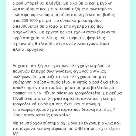
αφού μπορεί να ελέγξει με ακρίβεια και μεγάλη
λεπτομέρεια και με αυτορυθμιζόμενο φωτισμό το
ενδιαφερόμενο σημείο μέσα στο νερό και σε βάθος
από 200-1000 μέτρα
,το συγκεκριμένο προϊόν
απευθύνεται σε άτομα & επαγγελματίες
που
ασχολούνται με εργασίες και έχουν αντικείμενο
το
υγρό στοιχείο σε δύτες
, γεωτρήσεις
, ψαράδες
,ερευνητές θαλασσίων ερευνών ,ναυαγοσωστικά
πλοία, ορυχεία .
Ξεχάστε ότι ξέρατε για των έλεγχο γεωτρήσεων
πομονών έλεγχο σωληνώσεως αγωγού αντλίας
σωλήνων ,ότι χρειάζεται να ελέγχουμε σε μια
γεώτρηση ,ο εξοπλισμός είναι κινητός αφού όλα είναι
τοποθετημένα αρτιμελώς μέσα σε μια βαλίτσα ,με
monitor 11 η 16 HD ,το σύστημα τροφοδοτείτε με ρεύμα
12volt από μια απλή μπαταρία αυτοκινήτου η και με
τροφοδοτικό 12volt επίσης έχει και αυτόνομη
επαναφορτιζόμενη μπαταρία που διαρκή και έως 7
ώρες πραγματικής εργασίας
Με το υπάρχον σύστημα όχι μόνο ελέγχουμε αλλά και
ταυτόχρονα καταγράφουμε σε USB επίσης έχει έξοδο
ΑV