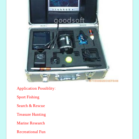
Application Possiblity:
Sport Fishing
Search & Rescue
Treasure Hunting
Marine Research
Recreational Fun