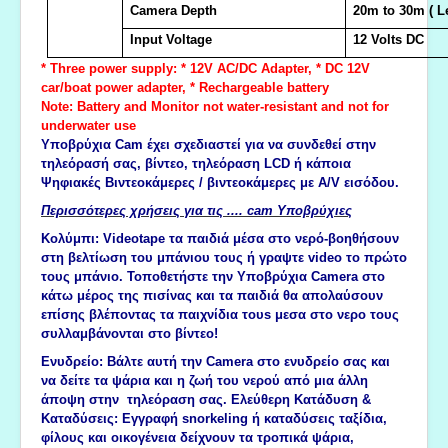
Camera Depth
20m to 30m ( L
Input Voltage
12 Volts DC
* Three power supply: * 12V AC/DC Adapter, * DC 12V
car/boat power adapter, * Rechargeable battery
Note: Battery and Monitor not water-resistant and not for
underwater use
Yποβρύχια Cam έχει σχεδιαστεί για να συνδεθεί στην
τηλεόρασή σας, βίντεο, τηλεόραση LCD ή κάποια
Ψηφιακές Βιντεοκάμερες / βιντεοκάμερες με A/V εισόδου.
Περισσότερες χρήσεις για τις .... cam Υποβρύχιες
Κολύμπι: Videotape τα παιδιά μέσα στο νερό-βοηθήσουν
στη βελτίωση του μπάνιου τους ή γραψτε video το πρώτο
τους μπάνιο. Τοποθετήστε την Υποβρύχια Camera στο
κάτω μέρος της πισίνας και τα παιδιά θα απολαύσουν
επίσης βλέποντας τα παιχνίδια τουs μεσα στο νερο τους
συλλαμβάνονται στο βίντεο!
Ενυδρείο: Βάλτε αυτή την Camera στο ενυδρείο σας και
να δείτε τα ψάρια και η ζωή του νερού από μια άλλη
άποψη στην τηλεόραση σας. Ελεύθερη Κατάδυση &
Καταδύσεις: Εγγραφή snorkeling ή καταδύσεις ταξίδια,
φίλους και οικογένεια δείχνουν τα τροπικά ψάρια,