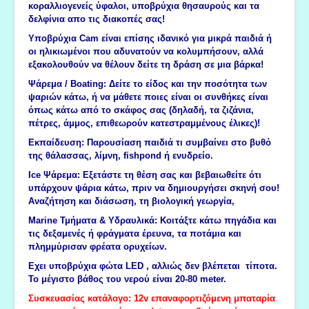
κοραλλιογενείς ύφαλοι, υποβρύχια θησαυρούς και τα
δελφίνια απο τις διακοπές σας!
Υποβρύχια Cam είναι επίσης ιδανικό για μικρά παιδιά ή
οι ηλικιωμένοι που αδυνατούν να κολυμπήσουν, αλλά
εξακολουθούν να θέλουν δείτε τη δράση σε μια βάρκα!
Ψάρεμα / Boating: Δείτε το είδος και την ποσότητα των
ψαριών κάτω, ή να μάθετε ποιες είναι οι συνθήκες είναι
όπως κάτω από το σκάφος σας (δηλαδή, τα ζιζάνια,
πέτρες, άμμος, επιθεωρούν κατεστραμμένους έλικες)!
Εκπαίδευση: Παρουσίαση παιδιά τι συμβαίνει στο βυθό
της θάλασσας, λίμνη, fishpond ή ενυδρείο.
Ice Ψάρεμα: Εξετάστε τη θέση σας και βεβαιωθείτε ότι
υπάρχουν ψάρια κάτω, πριν να δημιουργήσει σκηνή σου!
Αναζήτηση και διάσωση, τη βιολογική γεωργία,
Marine Τμήματα & Υδραυλικά: Κοιτάξτε κάτω πηγάδια και
τις δεξαμενές ή φράγματα έρευνα, τα ποτάμια και
πλημμύρισαν φρέατα ορυχείων.
Εχει υποβρύχια φώτα LED , αλλιώς δεν βλέπεται τίποτα.
Το μέγιστο βάθος του νερού είναι 20-80 meter.
Συσκευασίας κατάλογο: 12v επαναφορτιζόμενη μπαταρία