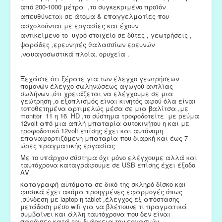
από 200-1000 μέτρα
,το συγκεκριμένο προϊόν
απευθύνεται σε άτομα & επαγγελματίες
που
ασχολούνται με εργασίες και έχουν
αντικείμενο
το
υγρό στοιχείο σε δύτες
, γεωτρήσεις
,
ψαράδες ,ερευνητές θαλασσίων ερευνών
,ναυαγοσωστικά πλοία, ορυχεία .
Ξεχάστε ότι ξέρατε για των έλεγχο γεωτρήσεων
πομονών έλεγχο σωληνώσεως αγωγού αντλίας
σωλήνων ,ότι χρειάζεται να ελέγχουμε σε μια
γεώτρηση ,ο εξοπλισμός είναι κινητός αφού όλα είναι
τοποθετημένα αρτιμελώς μέσα σε μια βαλίτσα ,με
monitor 11 η 16 HD ,το σύστημα τροφοδοτείτε με ρεύμα
12volt από μια απλή μπαταρία αυτοκινήτου η και με
τροφοδοτικό 12volt επίσης έχει και αυτόνομη
επαναφορτιζόμενη μπαταρία που διαρκή και έως 7
ώρες πραγματικής εργασίας
Με το υπάρχον σύστημα όχι μόνο ελέγχουμε αλλά και
ταυτόχρονα καταγράφουμε σε USB επίσης έχει έξοδο
ΑV
καταγραφή αυτόματα σε δικό της σκληρό δίσκο και
φυσικά έχει ακόμα προηγμένες εφαρμογές όπως
,σύνδεση με laptop η tablet ,έλεγχος εξ απόστασης
μετάδοση μέσο wifi για να βλέπουνε τι πραγματικά
συμβαίνει και άλλη ταυτόχρονα που δεν είναι
παρόντες κατά την διάρκεια τον εργασιών