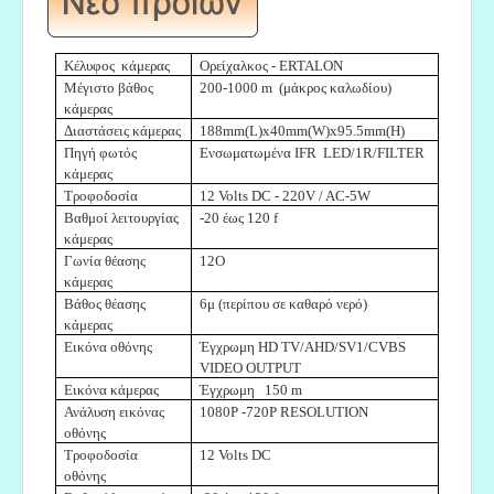
Κέλυφος κάμερας
Ορείχαλκος - ERTALON
Μέγιστο βάθος
200-1000 m (μάκρος καλωδίου)
κάμερας
Διαστάσεις κάμερας
188mm(L)x40mm(W)x95.5mm(H)
Πηγή φωτός
Ενσωματωμένα IFR LED/1R/FILTER
κάμερας
Τροφοδοσία
12 Volts DC - 220V / AC-5W
Βαθμοί λειτουργίας
-20 έως 120 f
κάμερας
Γωνία θέασης
12O
κάμερας
Βάθος θέασης
6μ (περίπου σε καθαρό νερό)
κάμερας
Εικόνα οθόνης
Έγχρωμη HD TV/AHD/SV1/CVBS
VIDEO OUTPUT
Εικόνα κάμερας
Έγχρωμη 150 m
Ανάλυση εικόνας
1080P -720P RESOLUTION
οθόνης
Τροφοδοσία
12 Volts DC
οθόνης